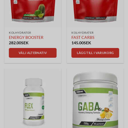
kan
väljas
på
produktsidan
KOLHYDRATER
KOLHYDRATER
ENERGY BOOSTER
FAST CARBS
282.00
SEK
145.00
SEK
VÄLJ ALTERNATIV
LÄGG TILL I VARUKORG
Den
här
produkten
har
flera
varianter.
De
olika
alternativen
kan
väljas
på