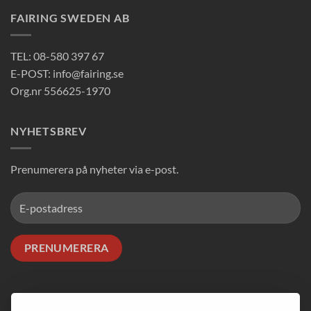
De
FAIRING SWEDEN AB
olika
alternativen
kan
TEL: 08-580 397 67
väljas
E-POST: info@fairing.se
på
Org.nr 556625-1970
produktsidan
NYHETSBREV
Prenumerera på nyheter via e-post.