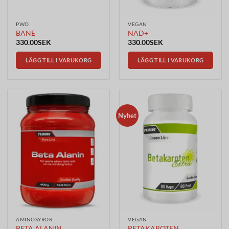
PWO
VEGAN
BANE
NAD+
330.00
SEK
330.00
SEK
LÄGG TILL I VARUKORG
LÄGG TILL I VARUKORG
Nyhet
AMINOSYROR
VEGAN
BETA ALANIN
BETAKAROTEN