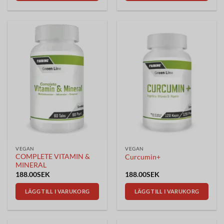
Den
här
produkten
har
flera
varianter.
De
olika
alternativen
kan
väljas
på
produktsidan
VEGAN
VEGAN
COMPLETE VITAMIN &
Curcumin+
MINERAL
188.00
SEK
188.00
SEK
LÄGG TILL I VARUKORG
LÄGG TILL I VARUKORG