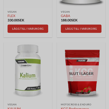
produktsidan
VEGAN
VEGAN
FLEX
GABA
330.00
SEK
188.00
SEK
LÄGG TILL I VARUKORG
LÄGG TILL I VARUKORG
SLUT I LAGER
VEGAN
MOTOCROSS & ENDURO
KALIUM
KCG Performance