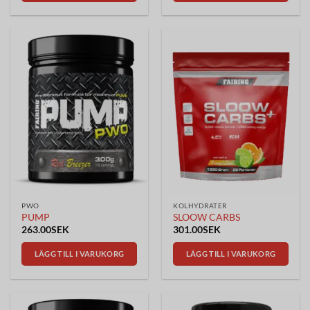
PWO
KOLHYDRATER
PUMP
SLOOW CARBS
263.00
SEK
301.00
SEK
LÄGG TILL I VARUKORG
LÄGG TILL I VARUKORG