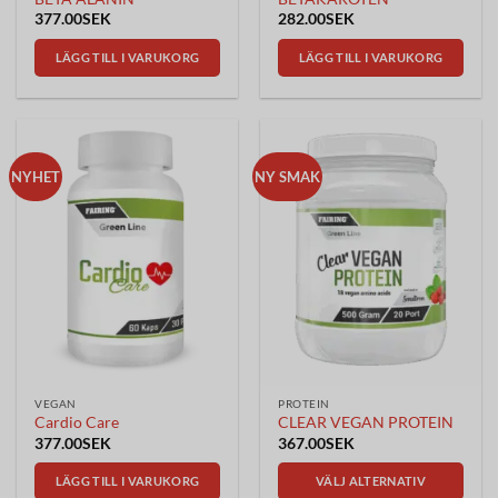
377.00
SEK
282.00
SEK
LÄGG TILL I VARUKORG
LÄGG TILL I VARUKORG
NYHET
NY SMAK
VEGAN
PROTEIN
Cardio Care
CLEAR VEGAN PROTEIN
377.00
SEK
367.00
SEK
LÄGG TILL I VARUKORG
VÄLJ ALTERNATIV