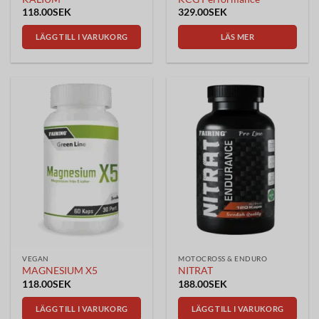
118.00
SEK
329.00
SEK
LÄGG TILL I VARUKORG
LÄS MER
VEGAN
MOTOCROSS & ENDURO
MAGNESIUM X5
NITRAT
118.00
SEK
188.00
SEK
LÄGG TILL I VARUKORG
LÄGG TILL I VARUKORG