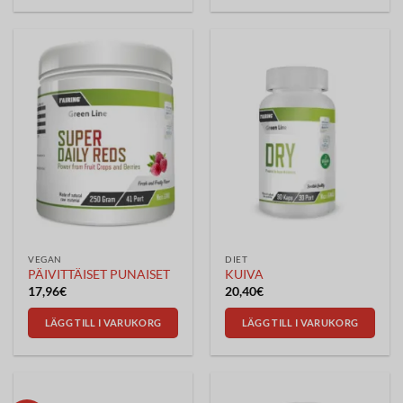
VEGAN
DIET
PÄIVITTÄISET PUNAISET
KUIVA
17,96
€
20,40
€
LÄGG TILL I VARUKORG
LÄGG TILL I VARUKORG