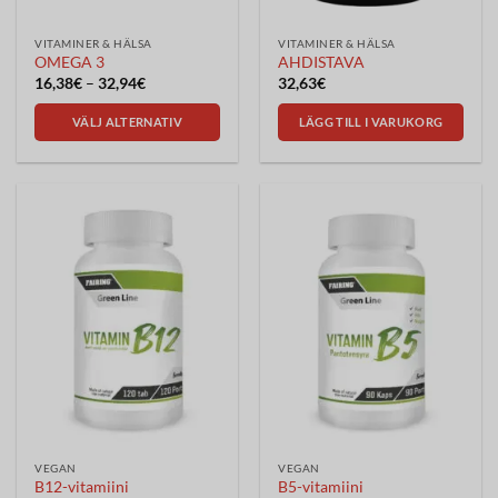
VITAMINER & HÄLSA
VITAMINER & HÄLSA
OMEGA 3
AHDISTAVA
Prisintervall:
16,38
€
–
32,94
€
32,63
€
16,38€
till
VÄLJ ALTERNATIV
LÄGG TILL I VARUKORG
32,94€
Den
här
produkten
har
flera
varianter.
De
olika
alternativen
kan
väljas
på
produktsidan
VEGAN
VEGAN
B12-vitamiini
B5-vitamiini