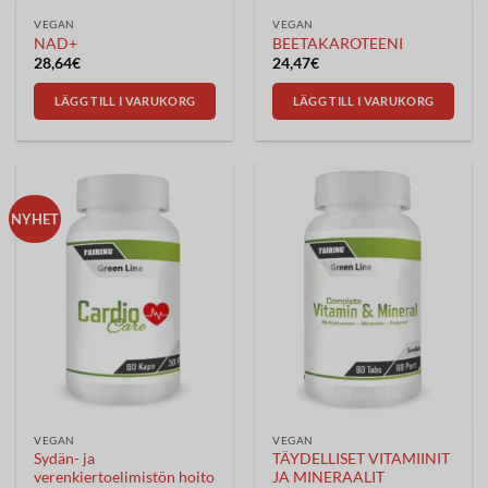
VEGAN
VEGAN
NAD+
BEETAKAROTEENI
28,64
€
24,47
€
LÄGG TILL I VARUKORG
LÄGG TILL I VARUKORG
NYHET
VEGAN
VEGAN
Sydän- ja
TÄYDELLISET VITAMIINIT
verenkiertoelimistön hoito
JA MINERAALIT