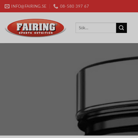
Skip
INFO@FAIRING.SE
08-580 397 67
to
content
Sök
efter: