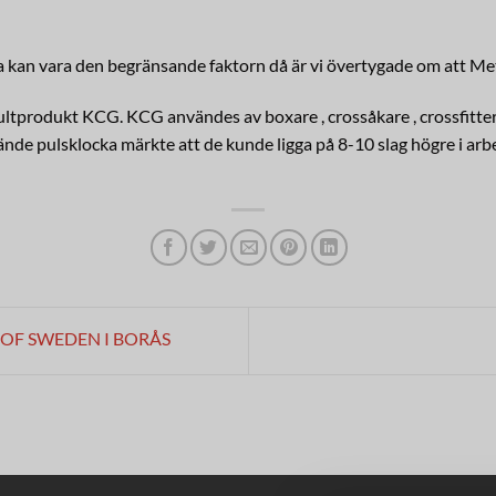
 kan vara den begränsande faktorn då är vi övertygade om att Met
ltprodukt KCG. KCG användes av boxare , crossåkare , crossfitters
de pulsklocka märkte att de kunde ligga på 8-10 slag högre i arbe
OF SWEDEN I BORÅS