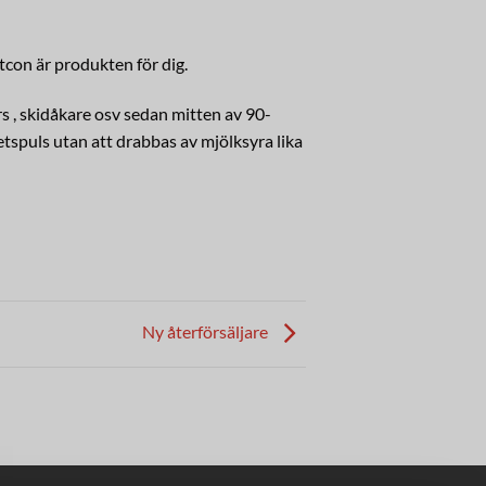
con är produkten för dig.
 , skidåkare osv sedan mitten av 90-
tspuls utan att drabbas av mjölksyra lika
Ny återförsäljare