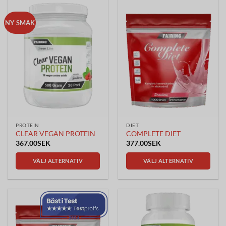
NY SMAK
PROTEIN
DIET
CLEAR VEGAN PROTEIN
COMPLETE DIET
367.00
SEK
377.00
SEK
VÄLJ ALTERNATIV
VÄLJ ALTERNATIV
Den
Den
här
här
produkten
produkten
har
har
flera
flera