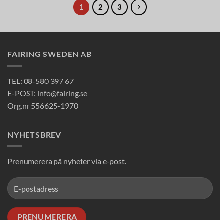
produkten
1
2
3
har
flera
varianter.
De
FAIRING SWEDEN AB
olika
alternativen
kan
TEL: 08-580 397 67
väljas
E-POST: info@fairing.se
på
Org.nr 556625-1970
produktsidan
NYHETSBREV
Prenumerera på nyheter via e-post.