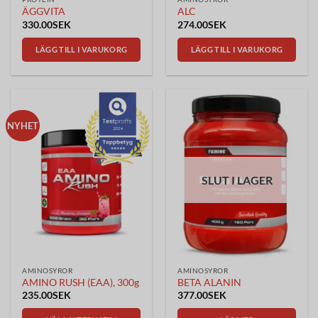
ÄGGVITA
ALC
330.00
SEK
274.00
SEK
LÄGG TILL I VARUKORG
LÄGG TILL I VARUKORG
NYHET
SLUT I LAGER
AMINOSYROR
AMINOSYROR
AMINO RUSH (EAA), 300g
BETA ALANIN
235.00
SEK
377.00
SEK