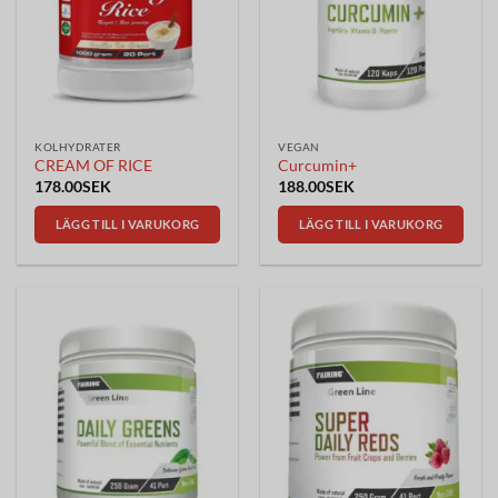
alternativen
kan
väljas
på
produktsidan
KOLHYDRATER
VEGAN
CREAM OF RICE
Curcumin+
178.00
SEK
188.00
SEK
LÄGG TILL I VARUKORG
LÄGG TILL I VARUKORG