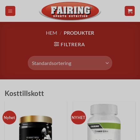
Skip
to
content
HEM
/
PRODUKTER
FILTRERA
Kosttillskott
Nyhet
NYHET