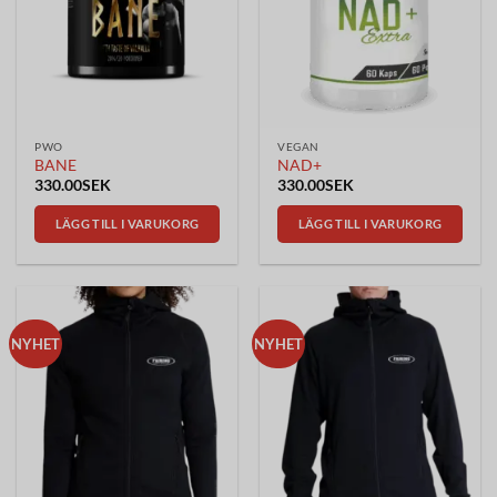
PWO
VEGAN
BANE
NAD+
330.00
SEK
330.00
SEK
LÄGG TILL I VARUKORG
LÄGG TILL I VARUKORG
NYHET
NYHET