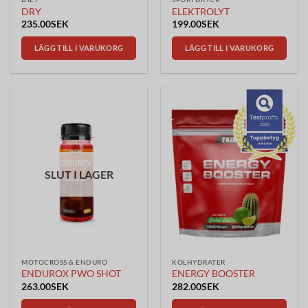
DRY
ELEKTROLYT
235.00
SEK
199.00
SEK
LÄGG TILL I VARUKORG
LÄGG TILL I VARUKORG
SLUT I LAGER
MOTOCROSS & ENDURO
KOLHYDRATER
ENDUROX PWO SHOT
ENERGY BOOSTER
263.00
SEK
282.00
SEK