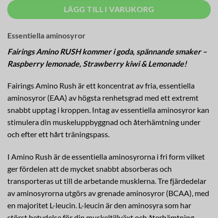
LÄGG TILL I VARUKORG
Essentiella aminosyror
Fairings Amino RUSH kommer i goda, spännande smaker –
Raspberry lemonade, Strawberry kiwi & Lemonade!
Fairings Amino Rush är ett koncentrat av fria, essentiella
aminosyror (EAA) av högsta renhetsgrad med ett extremt
snabbt upptag i kroppen. Intag av essentiella aminosyror kan
stimulera din muskeluppbyggnad och återhämtning under
och efter ett hårt träningspass.
I Amino Rush är de essentiella aminosyrorna i fri form vilket
ger fördelen att de mycket snabbt absorberas och
transporteras ut till de arbetande musklerna. Tre fjärdedelar
av aminosyrorna utgörs av grenade aminosyror (BCAA), med
en majoritet L-leucin. L-leucin är den aminosyra som har
störst betydelse för din muskeltillväxt och återhämtning.