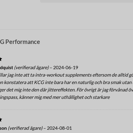
G Performance
5
dquist
(verifierad ägare)
–
2024-06-19
lar jag inte att ta intra-workout supplements eftersom de alltid gör
n konstatera att KCG inte bara har en naturlig och bra smak utan d
 ger det mig inte den där jittereffekten. För övrigt är jag förvånad
ingspass, känner mig med mer uthållighet och starkare
5
sson
(verifierad ägare)
–
2024-08-01