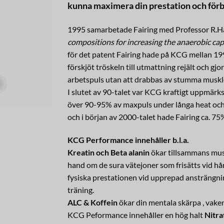
kunna maximera din prestation och förbä
1995 samarbetade Fairing med Professor R.Ha
compositions for increasing the anaerobic capa
för det patent Fairing hade på KCG mellan 19
förskjöt tröskeln till utmattning rejält och g
arbetspuls utan att drabbas av stumma muskl
I slutet av 90-talet var KCG kraftigt uppmär
över 90-95% av maxpuls under långa heat oc
och i början av 2000-talet hade Fairing ca. 75%
KCG Performance innehåller b.l.a.
Kreatin och Beta alanin
ökar tillsammans musk
hand om de sura vätejoner som frisätts vid hår
fysiska prestationen vid upprepad ansträngni
träning.
ALC & Koffein
ökar din mentala skärpa , vake
KCG Peformance innehåller en hög halt
Nitra