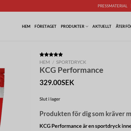
PRESSMATERIAL
HEM
FÖRETAGET
PRODUKTER
AKTUELLT
ÅTERFÖ
Betygsatt
6
HEM
/
SPORTDRYCK
5.00
av 5
KCG Performance
baserat på
kundrecensioner
329.00
SEK
Slut i lager
Produkten för dig som kräver m
KCG Performance är en sportdryck innehå