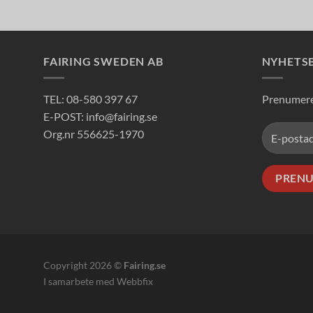
FAIRING SWEDEN AB
NYHETS
TEL: 08-580 397 67
Prenumerer
E-POST: info@fairing.se
Org.nr 556625-1970
Copyright 2026 ©
Fairing.se
I
samarbete med
Webbfix