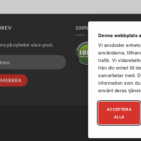
BREV
100% RENA PRODUKTER
Denna webbplats a
Vi använder enhetsi
a på nyheter via e-post.
användarna, tillhan
trafik. Vi vidarebe
från din enhet till
samarbetar med. De
information som du h
använt deras tjänst
ACCEPTERA
ALLA