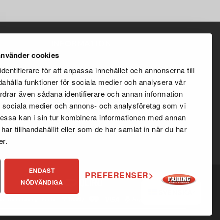
INFORMATION
nvänder cookies
dentifierare för att anpassa innehållet och annonserna till
Köpvillkor
dahålla funktioner för sociala medier och analysera vår
Återförsäljaravtal
fordrar även sådana identifierare och annan information
Integritetspolicy
 de sociala medier och annons- och analysföretag som vi
ssa kan i sin tur kombinera informationen med annan
Kundtjänst
ar tillhandahållit eller som de har samlat in när du har
er.
ENDAST
PREFERENSER
NÖDVÄNDIGA
SVENSKA
▾