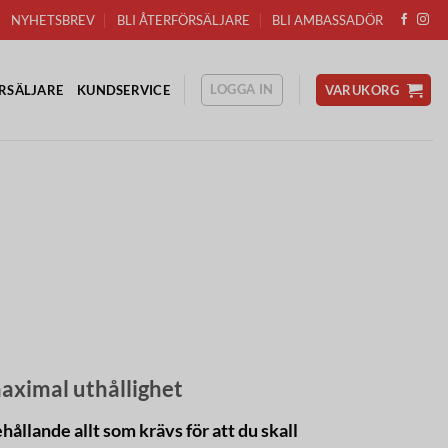
NYHETSBREV
BLI ÅTERFÖRSÄLJARE
BLI AMBASSADÖR
LOGGA IN
RSÄLJARE
KUNDSERVICE
VARUKORG
aximal uthållighet
llande allt som krävs för att du skall