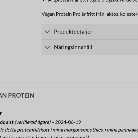
Vegan Protein Pro är fritt från laktos, koleste
Produktdetaljer
Näringsinnehåll
AN PROTEIN
5
dquist
(verifierad ägare)
–
2024-06-19
e detta proteintillskott i mina morgonsmoothies, i mina pannkako
tare för mig att nå mina dagliga proteinmål.