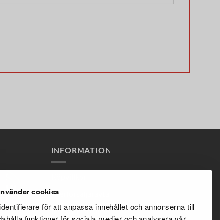
INFORMATION
Köpvillkor
nvänder cookies
Återförsäljaravtal
dentifierare för att anpassa innehållet och annonserna till
Integritetspolicy
dahålla funktioner för sociala medier och analysera vår