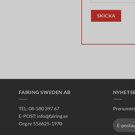
FAIRING SWEDEN AB
NYHETS
TEL: 08-580 397 67
Prenumerer
E-POST: info@fairing.se
Org.nr 556625-1970