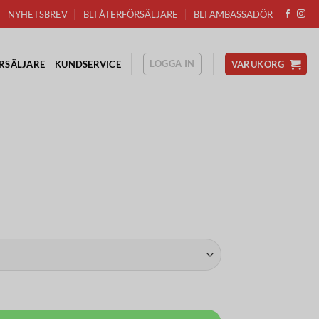
NYHETSBREV
BLI ÅTERFÖRSÄLJARE
BLI AMBASSADÖR
LOGGA IN
RSÄLJARE
KUNDSERVICE
VARUKORG