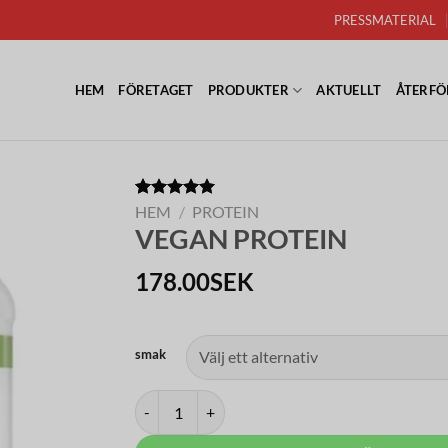
PRESSMATERIAL
HEM
FÖRETAGET
PRODUKTER
AKTUELLT
ÅTERFÖ
Betygsatt
1
HEM
/
PROTEIN
5.00
av 5
VEGAN PROTEIN
baserat på
kundrecension
178.00
SEK
smak
VEGAN PROTEIN mängd