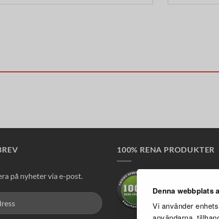
BREV
100% RENA PRODUKTER
a på nyheter via e-post.
Denna webbplats a
Vi använder enhetsi
användarna, tillhan