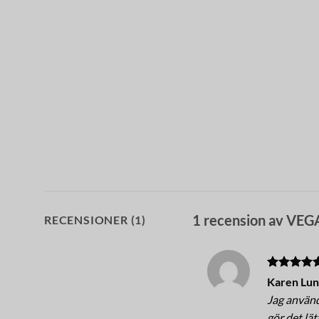
1 recension av
VEG
RECENSIONER (1)
Betygsatt
Karen Lun
av 5
Jag använd
gör det lät