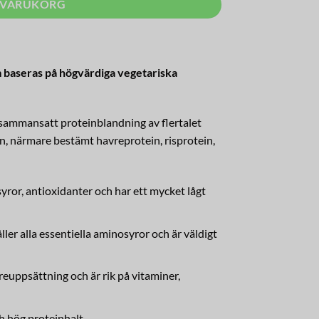
I VARUKORG
m baseras på högvärdiga vegetariska
 sammansatt proteinblandning av flertalet
n, närmare bestämt havreprotein, risprotein,
yror, antioxidanter och har ett mycket lågt
ler alla essentiella aminosyror och är väldigt
uppsättning och är rik på vitaminer,
ch hög proteinhalt