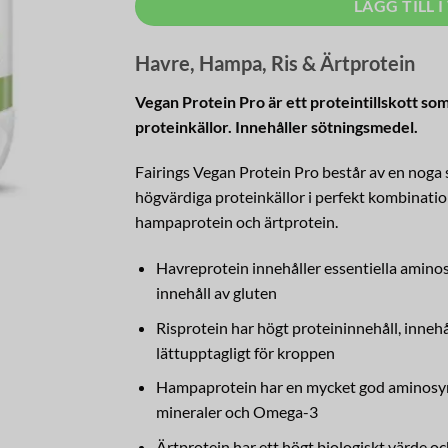
LÄGG TILL 
Havre, Hampa, Ris & Ärtprotein
Vegan Protein Pro är ett proteintillskott so
proteinkällor. Innehåller sötningsmedel.
Fairings Vegan Protein Pro består av en noga
högvärdiga proteinkällor i perfekt kombinatio
hampaprotein och ärtprotein.
Havreprotein innehåller essentiella aminos
innehåll av gluten
Risprotein har högt proteininnehåll, innehål
lättupptagligt för kroppen
Hampaprotein har en mycket god aminosyre
mineraler och Omega-3
Ärtprotein har ett högt biologiskt värde o