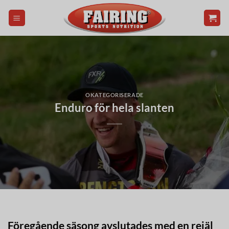
Skip
to
content
OKATEGORISERADE
Enduro för hela slanten
Föregående säsong avslutades med en rejäl