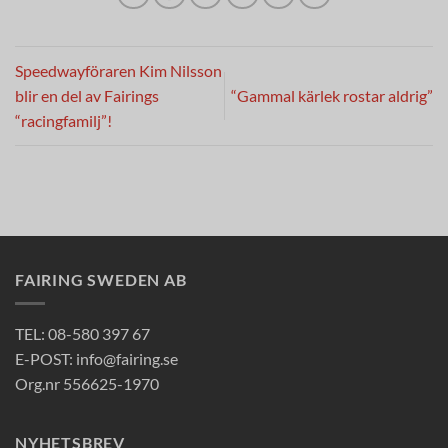
Speedwayföraren Kim Nilsson
blir en del av Fairings
“Gammal kärlek rostar aldrig”
“racingfamilj”!
FAIRING SWEDEN AB
TEL: 08-580 397 67
E-POST: info@fairing.se
Org.nr 556625-1970
NYHETSBREV