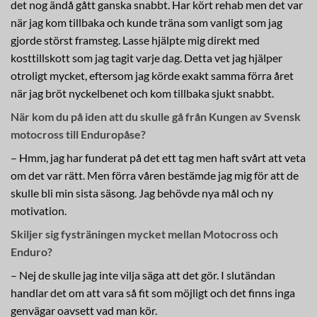
det nog ändå gått ganska snabbt. Har kört rehab men det var
när jag kom tillbaka och kunde träna som vanligt som jag
gjorde störst framsteg. Lasse hjälpte mig direkt med
kosttillskott som jag tagit varje dag. Detta vet jag hjälper
otroligt mycket, eftersom jag körde exakt samma förra året
när jag bröt nyckelbenet och kom tillbaka sjukt snabbt.
När kom du på iden att du skulle gå från Kungen av Svensk
motocross till Enduropåse?
– Hmm, jag har funderat på det ett tag men haft svårt att veta
om det var rätt. Men förra våren bestämde jag mig för att de
skulle bli min sista säsong. Jag behövde nya mål och ny
motivation.
Skiljer sig fysträningen mycket mellan Motocross och
Enduro?
– Nej de skulle jag inte vilja säga att det gör. I slutändan
handlar det om att vara så fit som möjligt och det finns inga
genvägar oavsett vad man kör.