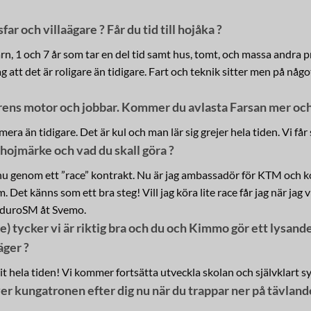
r och villaägare ? Får du tid till hojåka ?
barn, 1 och 7 år som tar en del tid samt hus, tomt, och massa andra p
g att det är roligare än tidigare. Fart och teknik sitter men på något
grens motor och jobbar. Kommer du avlasta Farsan mer oc
era än tidigare. Det är kul och man lär sig grejer hela tiden. Vi få
hojmärke och vad du skall göra ?
nu genom ett ”race” kontrakt. Nu är jag ambassadör för KTM och k
. Det känns som ett bra steg! Vill jag köra lite race får jag när jag
EnduroSM åt Svemo.
tycker vi är riktig bra och du och Kimmo gör ett lysande 
äger ?
it hela tiden! Vi kommer fortsätta utveckla skolan och självklart sy
ver kungatronen efter dig nu när du trappar ner på tävland