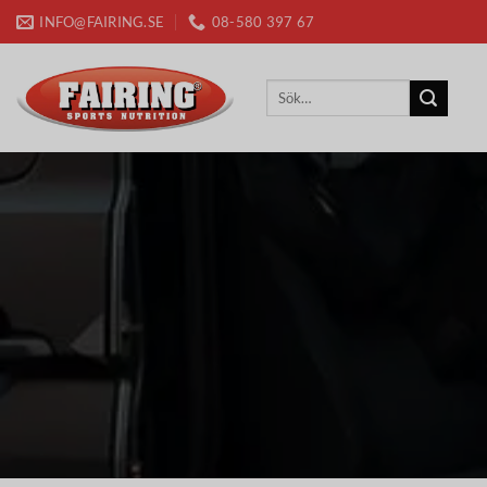
Skip
INFO@FAIRING.SE
08-580 397 67
to
content
Sök
efter: