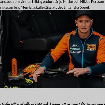
blandade som vinner. I riktig enduro är ju Micke och Niklas Persson
Bengtsson bra. Men jag skulle säga att det är ganska öppet.
lycka till med alla projekt och hoppas att vi snart får teama upp f