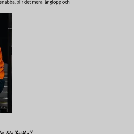
 snabba, blir det mera långlopp och
ör lite “hojåka”!