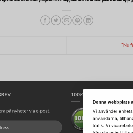
“Nu f
BREV
100% RENA PRODUKTER
Denna webbplats a
a på nyheter via e-post.
Vi använder enhetsi
användarna, tillhan
trafik. Vi vidarebe
från din enhet till