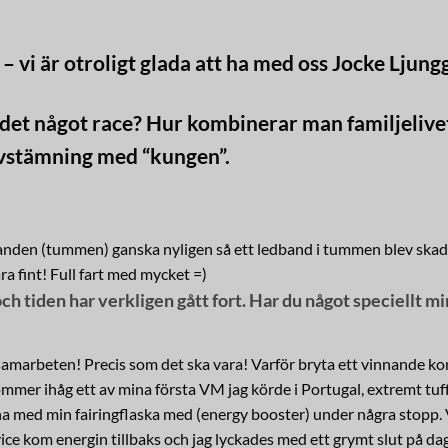
– vi är otroligt glada att ha med oss Jocke Ljung
r det något race? Hur kombinerar man familjeliv
 avstämning med “kungen”.
 i handen (tummen) ganska nyligen så ett ledband i tummen blev skad
ara fint! Full fart med mycket =)
ch tiden har verkligen gått fort. Har du något speciellt mi
a samarbeten! Precis som det ska vara! Varför bryta ett vinnande 
ommer ihåg ett av mina första VM jag körde i Portugal, extremt tuff
a med min fairingflaska med (energy booster) under några stopp. V
vice kom energin tillbaks och jag lyckades med ett grymt slut på d