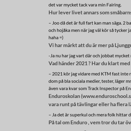
det var mycket tack vara min Fairing.
Hur lever livet annars som småbarnsfa
– Joo då det är full fart kan man säga. 2 
och hojåka men när jag väl kör så tycker ja
haha =)
Vi har märkt att du är mer på Ljung
-Ja nu har jag vart där och jobbat mycket m
Vad händer 2021 ? Har du klart med 
– 2021 kör jag vidare med KTM fast inte 
dom på bla sociala medier, tester, läger mm
även vara kvar som Track Inspector på 
Enduroskolan (www.enduroschool.se) 
vara runt på tävlingar eller ha flera l
– Ja det är superkul och mera folk hittar d
På tal om Enduro , vem tror du tar ö