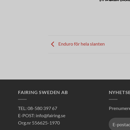
Enduro för hela slanten
FAIRING SWEDEN AB
NYHETS
TEL: 08-580 397 67
Prenumerer
E-POST: info@fairing.se
Org.nr 556625-1970