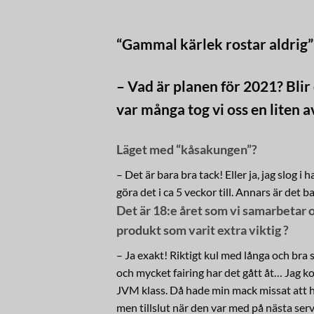
“Gammal kärlek rostar aldrig” 
– Vad är planen för 2021? Bli
var många tog vi oss en liten
Läget med “kåsakungen”?
– Det är bara bra tack! Eller ja, jag slog
göra det i ca 5 veckor till. Annars är det b
Det är 18:e året som vi samarbetar o
produkt som varit extra viktig ?
– Ja exakt! Riktigt kul med långa och br
och mycket fairing har det gått åt… Jag k
JVM klass. Då hade min mack missat att h
men tillslut när den var med på nästa ser