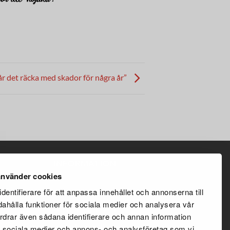
år det räcka med skador för några år”
INFORMATION
nvänder cookies
Köpvillkor
dentifierare för att anpassa innehållet och annonserna till
dahålla funktioner för sociala medier och analysera vår
Återförsäljaravtal
fordrar även sådana identifierare och annan information
Integritetspolicy
 de sociala medier och annons- och analysföretag som vi