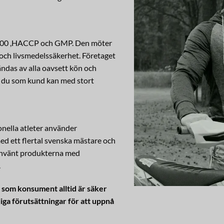
 22000 ,HACCP och GMP. Den möter
 och livsmedelssäkerhet.
Företaget
ändas av alla oavsett kön och
h du som kund kan med stort
onella atleter använder
d ett flertal svenska mästare och
 använt produkterna med
.
 som konsument alltid är säker
ga förutsättningar för att uppnå