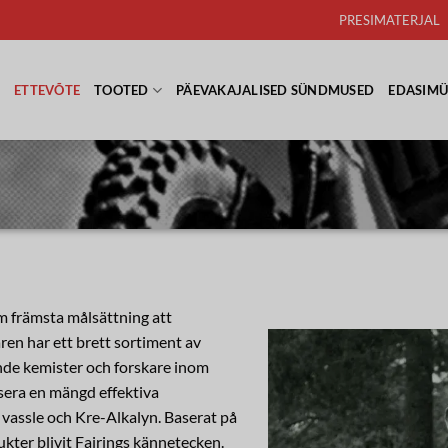
PRESIMATERJAL
D
ETTEVÕTE
TOOTED
PÄEVAKAJALISED SÜNDMUSED
EDASIMÜ
om främsta målsättning att
ren har ett brett sortiment av
de kemister och forskare inom
nsera en mängd effektiva
t vassle och Kre-Alkalyn. Baserat på
ukter blivit Fairings kännetecken.