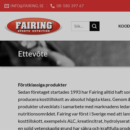
Skip
INFO@FAIRING.SE
08-580 397 67
to
content
Sök
KOO
efter:
Ettevõte
Förstklassiga produkter
Sedan företaget startades 1993 har Fairing alltid haft s
producera kosttillskott av absolut högsta klass. Genom å
produkter utvecklats i samarbete med marknadens ledan
nutritionsområdet. Fairing var först i Sverige med att la
kosttillskott, exempelvis ALC, kreatincitrat, hydrolysera
en solid vetenskaplig grund har säkra och kraftfulla prod