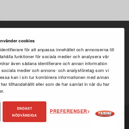
TEAVE
nvänder cookies
Ostutingimused
dentifierare för att anpassa innehållet och annonserna till
dahålla funktioner för sociala medier och analysera vår
Edasimüüja leping
fordrar även sådana identifierare och annan information
Privaatsuspoliitika
 de sociala medier och annons- och analysföretag som vi
ssa kan i sin tur kombinera informationen med annan
Klienditeenindus
ar tillhandahållit eller som de har samlat in när du har
er.
ENDAST
PREFERENSER
NÖDVÄNDIGA
EESTI
▾