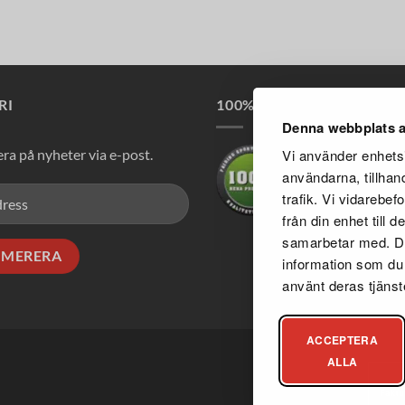
RI
100% PUHTAD TOOTED
Denna webbplats a
a på nyheter via e-post.
Vi använder enhetsi
användarna, tillhan
trafik. Vi vidarebe
från din enhet till
samarbetar med. De
information som du h
använt deras tjänst
ACCEPTERA
ALLA