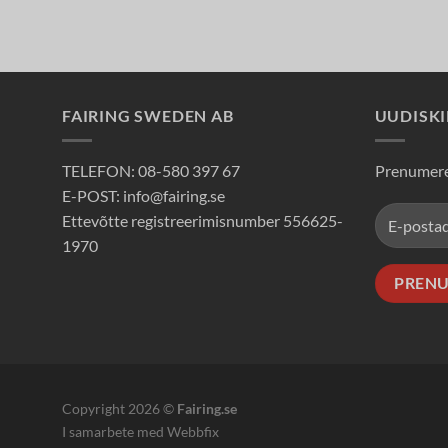
FAIRING SWEDEN AB
UUDISKI
TELEFON: 08-580 397 67
Prenumerer
E-POST: info@fairing.se
Ettevõtte registreerimisnumber 556625-
1970
Copyright 2026 ©
Fairing.se
I
samarbete med
Webbfix