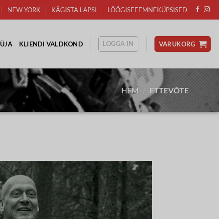
NEW YORK
KÄGISTA LAPSI
LÖÖGISEEEMNEKÜPSISED
LOGGA IN
ÜJA
KLIENDI VALDKOND
VARUKORG
HEM
/
ETTEVÕTE