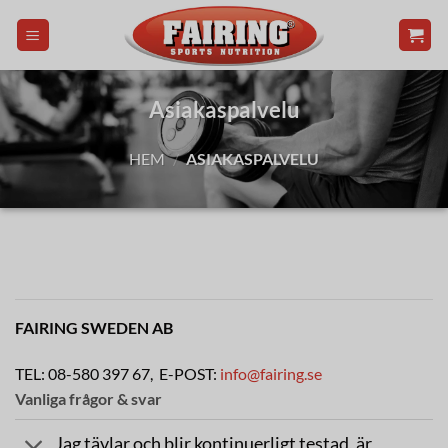
Skip
to
content
Asiakaspalvelu
HEM
/
ASIAKASPALVELU
FAIRING SWEDEN AB
TEL: 08-580 397 67, E-POST:
info@fairing.se
Vanliga frågor & svar
Jag tävlar och blir kontinuerligt testad, är