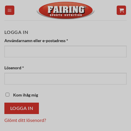
Skip
to
content
LOGGA IN
Obligatoriskt
Användarnamn eller e-postadress
*
Obligatoriskt
Lösenord
*
Kom ihåg mig
LOGGA IN
Glömt ditt lösenord?