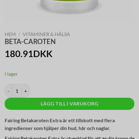
HEM
/
VITAMINER & HÄLSA
BETA-CAROTEN
180.91
DKK
I lager
BETAKAROTEN mängd
LÄGG TILL I VARUKORG
Fairing Betakaroten Extra är ett tillskott med flera
ingredienser som hjälper din hud, hår och naglar.
Fairing Betakaroten Extra är utvecklad för att ge din kropp de