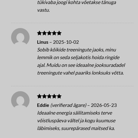
tükivaba joogi kohta võetakse tänuga
vastu.
Betygsatt
5
Linus
–
2025-10-02
av 5
Sobib kõikide treeningute jaoks, minu
lemmik on seda seljakotis hoida ringide
ajal. Muidu on see ideaalne jooksuradadel
treeningute vahel paariks lonksuks võtta.
Betygsatt
5
Eddie
(verifierad ägare)
–
2026-05-23
av 5
Ideaalne energia säilitamiseks terve
võistluspäeva vältel ja kogu kuumuse
läbimiseks, suurepärased maitsed ka.