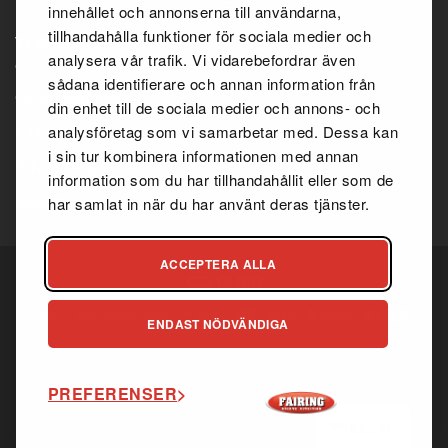
innehållet och annonserna till användarna,
tillhandahålla funktioner för sociala medier och
TEAVE
analysera vår trafik. Vi vidarebefordrar även
sådana identifierare och annan information från
Ostutingimused
din enhet till de sociala medier och annons- och
analysföretag som vi samarbetar med. Dessa kan
Edasimüüja leping
i sin tur kombinera informationen med annan
Privaatsuspoliitika
information som du har tillhandahållit eller som de
Klienditeenindus
har samlat in när du har använt deras tjänster.
ACCEPTERA ALLA
ENDAST NÖDVÄNDIGA
Copyright 2026 ©
Fairing.se
PREFERENSER
I
samarbete med
Webbfix
EESTI
▾