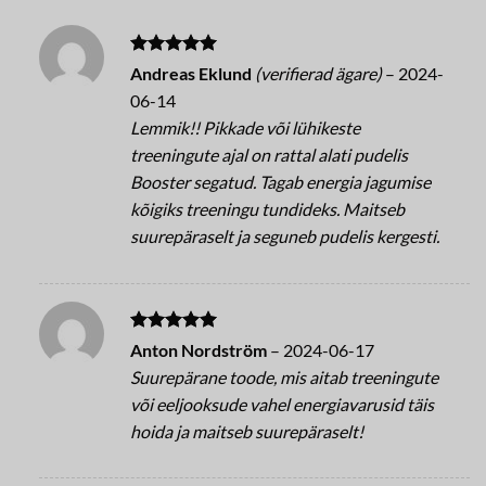
Betygsatt
5
Andreas Eklund
(verifierad ägare)
–
2024-
av 5
06-14
Lemmik!! Pikkade või lühikeste
treeningute ajal on rattal alati pudelis
Booster segatud. Tagab energia jagumise
kõigiks treeningu tundideks. Maitseb
suurepäraselt ja seguneb pudelis kergesti.
Betygsatt
5
Anton Nordström
–
2024-06-17
av 5
Suurepärane toode, mis aitab treeningute
või eeljooksude vahel energiavarusid täis
hoida ja maitseb suurepäraselt!