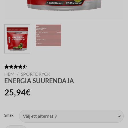
Betygsatt
10
HEM
/
SPORTDRYCK
4.50
av 5
ENERGIA SUURENDAJA
baserat på
kundrecensioner
25,94
€
Smak