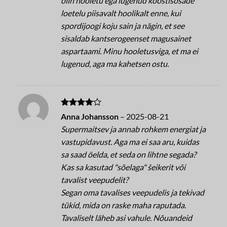
olin hooletu ega lugenud koostisosade
loetelu piisavalt hoolikalt enne, kui
spordijoogi koju sain ja nägin, et see
sisaldab kantserogeenset magusainet
aspartaami. Minu hooletusviga, et ma ei
lugenud, aga ma kahetsen ostu.
Betygsatt
Anna Johansson
–
2025-08-21
4
av 5
Supermaitsev ja annab rohkem energiat ja
vastupidavust. Aga ma ei saa aru, kuidas
sa saad öelda, et seda on lihtne segada?
Kas sa kasutad "sõelaga" šeikerit või
tavalist veepudelit?
Segan oma tavalises veepudelis ja tekivad
tükid, mida on raske maha raputada.
Tavaliselt läheb asi vahule. Nõuandeid