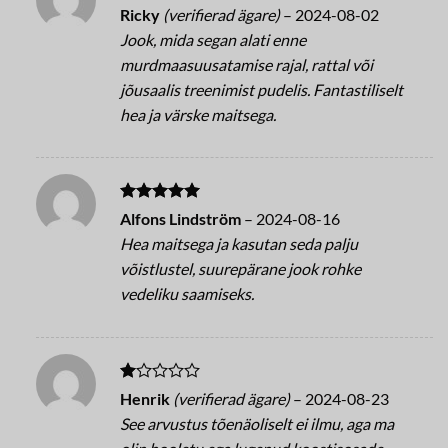
Betygsatt
5
Ricky
(verifierad ägare)
–
2024-08-02
av 5
Jook, mida segan alati enne
murdmaasuusatamise rajal, rattal või
jõusaalis treenimist pudelis. Fantastiliselt
hea ja värske maitsega.
Betygsatt
5
Alfons Lindström
–
2024-08-16
av 5
Hea maitsega ja kasutan seda palju
võistlustel, suurepärane jook rohke
vedeliku saamiseks.
Betygsatt
Henrik
(verifierad ägare)
–
2024-08-23
1
See arvustus tõenäoliselt ei ilmu, aga ma
av
5