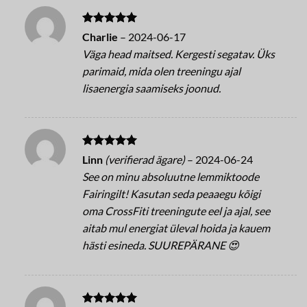
Betygsatt
5
Charlie
–
2024-06-17
av 5
Väga head maitsed. Kergesti segatav. Üks
parimaid, mida olen treeningu ajal
lisaenergia saamiseks joonud.
Betygsatt
5
Linn
(verifierad ägare)
–
2024-06-24
av 5
See on minu absoluutne lemmiktoode
Fairingilt! Kasutan seda peaaegu kõigi
oma CrossFiti treeningute eel ja ajal, see
aitab mul energiat üleval hoida ja kauem
hästi esineda. SUUREPÄRANE 😍