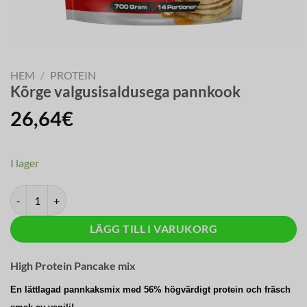
HEM
/
PROTEIN
Kõrge valgusisaldusega pannkook
26,64
€
I lager
HIGH PROTEIN PANCAKE mängd
LÄGG TILL I VARUKORG
High Protein Pancake mix
En lättlagad pannkaksmix med 56% högvärdigt protein och fräsch