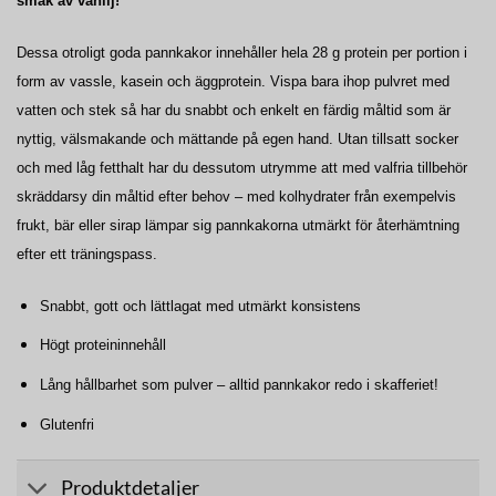
smak av vanilj!
Dessa otroligt goda pannkakor innehåller hela 28 g protein per portion i
form av vassle, kasein och äggprotein. Vispa bara ihop pulvret med
vatten och stek så har du snabbt och enkelt en färdig måltid som är
nyttig, välsmakande och mättande på egen hand. Utan tillsatt socker
och med låg fetthalt har du dessutom utrymme att med valfria tillbehör
skräddarsy din måltid efter behov – med kolhydrater från exempelvis
frukt, bär eller sirap lämpar sig pannkakorna utmärkt för återhämtning
efter ett träningspass.
Snabbt, gott och lättlagat med utmärkt konsistens
Högt proteininnehåll
Lång hållbarhet som pulver – alltid pannkakor redo i skafferiet!
Glutenfri
Produktdetaljer