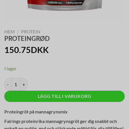
HEM
/
PROTEIN
PROTEINGRØD
150.75
DKK
I lager
PROTEINGRÖT mängd
LÄGG TILL I VARUKORG
Proteingröt på mannagrynsmix
Fairings proteinrika mannagrynsgröt ger dig snabbt och
enkelt en nyttig, god och stärkande måltid för alla tillfällen!