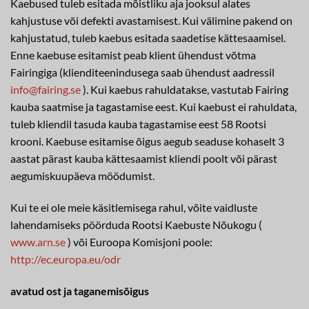
Kaebused tuleb esitada mõistliku aja jooksul alates
kahjustuse või defekti avastamisest. Kui välimine pakend on
kahjustatud, tuleb kaebus esitada saadetise kättesaamisel.
Enne kaebuse esitamist peab klient ühendust võtma
Fairingiga (klienditeenindusega saab ühendust aadressil
info@fairing.se
). Kui kaebus rahuldatakse, vastutab Fairing
kauba saatmise ja tagastamise eest. Kui kaebust ei rahuldata,
tuleb kliendil tasuda kauba tagastamise eest 58 Rootsi
krooni. Kaebuse esitamise õigus aegub seaduse kohaselt 3
aastat pärast kauba kättesaamist kliendi poolt või pärast
aegumiskuupäeva möödumist.
Kui te ei ole meie käsitlemisega rahul, võite vaidluste
lahendamiseks pöörduda Rootsi Kaebuste Nõukogu (
www.arn.se
) või Euroopa Komisjoni poole:
http://ec.europa.eu/odr
avatud ost ja taganemisõigus