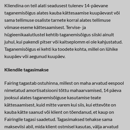
Kliendina on teil alati seadusest tulenev 14-päevane
taganemisõigus alates kauba kättesaamise kuupäevast või
sama tellimuse osaliste tarnete korral alates tellimuse
viimase eseme kättesaamisest. Tervise- ja
hügieenikaalutlustel kehtib taganemisõigus siiski ainult
juhul, kui pakendi pitser või kaitseplomm ei ole kahjustatud.
Taganemisõigus ei kehti ka toodete kohta, millel on lühike
kuupäev või aegunud kuupäev.
Kliendile tagasimakse
Fairing tagastab ostuhinna, millest on maha arvatud eespool
nimetatud amortisatsiooni tõttu mahaarvamised, 14 päeva
jooksul alates taganemisõiguse kasutamise teate
kättesaamisest, kuid mitte varem kui siis, kui ettevõte on
kauba kätte saanud või klient on tõendanud, et kaup on
Fairingile tagasi saadetud. Tagasimaksed tehakse sama
makseviisi abil, mida klient ostmisel kasutas, välja arvatud