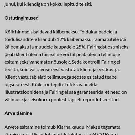
juhul, kui kliendiga on kokku lepitud teisiti.
Ostutingimused
Kõik hinnad sisaldavad käibemaksu. Toidukaupadele ja
toidulisanditele lisandub 12% käibemaksu, raamatutele 6%
käibemaksu ja muudele kaupadele 25%. Fairingist ostmiseks
peab klient olema täisealine või tal peab olema tellimuse
esitamiseks vanemate nõusolek. Seda kontrolli Fairing ei
teosta, kuid vastavuse eest vastutab klient ja eestkostja.
Klient vastutab alati tellimusega seoses esitatud teabe
õigsuse eest. Kõiki tootepilte tuleks vaadelda
illustratsioonidena ja Fairing ei saa garanteerida, et need on
välimuse ja seisukorra poolest täpselt reprodutseeritud.
Arveldamine
Arvete esitamine toimub Klarna kaudu. Makse tegemata
jätmise korral lisandub meeldetuletustasu 60,00 Rootsi