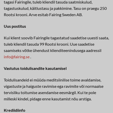
tagasi Fairingile, tuleb kliendil tasuda saatmiskulud,
tagastuskulud, käitlustasu ja pakkimine. Tasu on praegu 250
Rootsi krooni. Arve esitab Fairing Sweden AB.
Uus postitus
Kui klient soovib Fairingile tagastatud saadetise uuesti saata,
tuleb kliendil tasuda 99 Rootsi krooni. Uue saadetise
saamiseks võtke ühendust klienditeenindusega aadressil
info@fairing.se
.
Vastutus toidulisandite kasutamisel
Toidulisandeid ei müüda meditsiinilise toime avaldamise,
vigastuste ja haiguste ravimise ega ravimite või normaalse
tervisliku toitumise asendamise eesmärgil. Kui te pole
milleski kindel, pidage enne kasutamist nõu arstiga.
Krediidiinfo