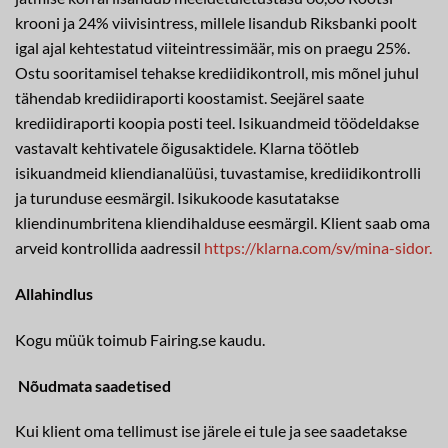
krooni ja 24% viivisintress, millele lisandub Riksbanki poolt
igal ajal kehtestatud viiteintressimäär, mis on praegu 25%.
Ostu sooritamisel tehakse krediidikontroll, mis mõnel juhul
tähendab krediidiraporti koostamist. Seejärel saate
krediidiraporti koopia posti teel. Isikuandmeid töödeldakse
vastavalt kehtivatele õigusaktidele. Klarna töötleb
isikuandmeid kliendianalüüsi, tuvastamise, krediidikontrolli
ja turunduse eesmärgil. Isikukoode kasutatakse
kliendinumbritena kliendihalduse eesmärgil. Klient saab oma
arveid kontrollida aadressil
https://klarna.com/sv/mina-sidor.
Allahindlus
Kogu müük toimub Fairing.se kaudu.
Nõudmata saadetised
Kui klient oma tellimust ise järele ei tule ja see saadetakse