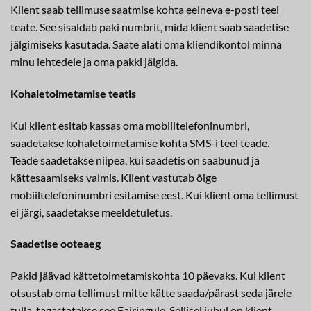
Klient saab tellimuse saatmise kohta eelneva e-posti teel
teate. See sisaldab paki numbrit, mida klient saab saadetise
jälgimiseks kasutada. Saate alati oma kliendikontol minna
minu lehtedele ja oma pakki jälgida.
Kohaletoimetamise teatis
Kui klient esitab kassas oma mobiiltelefoninumbri,
saadetakse kohaletoimetamise kohta SMS-i teel teade.
Teade saadetakse niipea, kui saadetis on saabunud ja
kättesaamiseks valmis. Klient vastutab õige
mobiiltelefoninumbri esitamise eest. Kui klient oma tellimust
ei järgi, saadetakse meeldetuletus.
Saadetise ooteaeg
Pakid jäävad kättetoimetamiskohta 10 päevaks. Kui klient
otsustab oma tellimust mitte kätte saada/pärast seda järele
tulla, tagastatakse see Fairingule. Sellisel juhul on klient