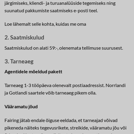
järgimiseks, kliendi- ja turuanalüüside tegemiseks ning
suunatud pakkumiste saatmiseks e-posti teel.
Loe lähemalt selle kohta, kuidas me oma
2. Saatmiskulud
Saatmiskulud on alati 59:-, olenemata tellimuse suurusest.
3. Tarneaeg
Agentidele mõeldud pakett
Tarneaeg 1-3 tööpäeva olenevalt postiaadressist. Norrlandi
ja Gotlandi saartele võib tarneaeg pikem olla.
Vääramatu jõud
Fairing jätab endale õiguse eeldada, et tarneajad võivad
pikeneda näiteks tegevusrikete, streikide, vääramatu jõu või