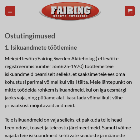
Skip
to
content
Ostutingimused
1. Isikuandmete töötlemine
Meie/ettevõte/Fairing Sweden Aktiebolag (
ettevõtte
registreerimisnumber
556625-1970)
töötleme teie
isikuandmeid peamiselt selleks, et saaksime teie ees oma
kohustusi parimal võimalikul viisil täita. Meie lähtepunkt on
mitte töödelda rohkem isikuandmeid, kui on iga eesmärgi
jaoks vaja, ning püüame alati kasutada võimalikult vähe
privaatsust mõjutavaid andmeid.
Teie isikuandmeid on vaja selleks, et pakkuda teile head
teenindust, teavet ja teie ostu järelmeetmeid. Samuti võime
vajada teie isikuandmeid kehtivate seaduste ja määruste