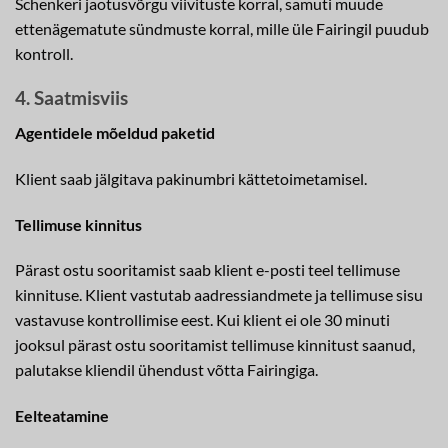
Schenkeri jaotusvõrgu viivituste korral, samuti muude
ettenägematute sündmuste korral, mille üle Fairingil puudub
kontroll.
4. Saatmisviis
Agentidele mõeldud paketid
Klient saab jälgitava pakinumbri kättetoimetamisel.
Tellimuse kinnitus
Pärast ostu sooritamist saab klient e-posti teel tellimuse
kinnituse. Klient vastutab aadressiandmete ja tellimuse sisu
vastavuse kontrollimise eest. Kui klient ei ole 30 minuti
jooksul pärast ostu sooritamist tellimuse kinnitust saanud,
palutakse kliendil ühendust võtta Fairingiga.
Eelteatamine