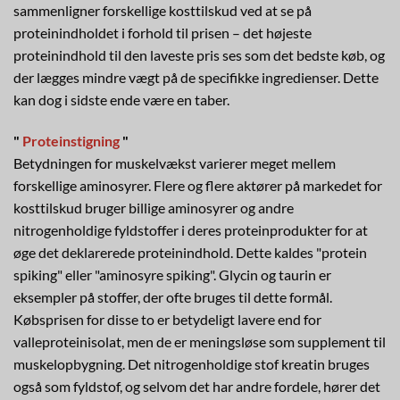
sammenligner forskellige kosttilskud ved at se på
proteinindholdet i forhold til prisen – det højeste
proteinindhold til den laveste pris ses som det bedste køb, og
der lægges mindre vægt på de specifikke ingredienser. Dette
kan dog i sidste ende være en taber.
"
Proteinstigning
"
Betydningen for muskelvækst varierer meget mellem
forskellige aminosyrer. Flere og flere aktører på markedet for
kosttilskud bruger billige aminosyrer og andre
nitrogenholdige fyldstoffer i deres proteinprodukter for at
øge det deklarerede proteinindhold. Dette kaldes "protein
spiking" eller "aminosyre spiking". Glycin og taurin er
eksempler på stoffer, der ofte bruges til dette formål.
Købsprisen for disse to er betydeligt lavere end for
valleproteinisolat, men de er meningsløse som supplement til
muskelopbygning. Det nitrogenholdige stof kreatin bruges
også som fyldstof, og selvom det har andre fordele, hører det