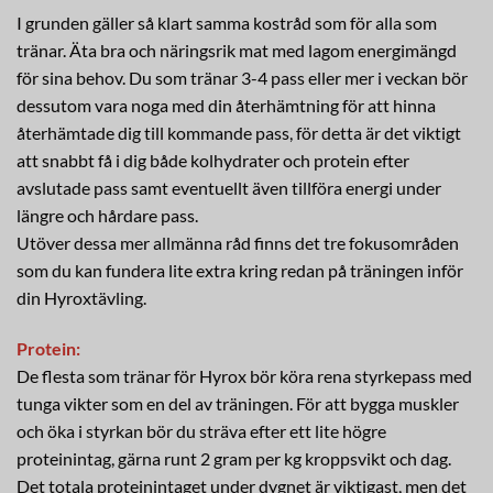
I grunden gäller så klart samma kostråd som för alla som
tränar. Äta bra och näringsrik mat med lagom energimängd
för sina behov. Du som tränar 3-4 pass eller mer i veckan bör
dessutom vara noga med din återhämtning för att hinna
återhämtade dig till kommande pass, för detta är det viktigt
att snabbt få i dig både kolhydrater och protein efter
avslutade pass samt eventuellt även tillföra energi under
längre och hårdare pass.
Utöver dessa mer allmänna råd finns det tre fokusområden
som du kan fundera lite extra kring redan på träningen inför
din Hyroxtävling.
Protein:
De flesta som tränar för Hyrox bör köra rena styrkepass med
tunga vikter som en del av träningen. För att bygga muskler
och öka i styrkan bör du sträva efter ett lite högre
proteinintag, gärna runt 2 gram per kg kroppsvikt och dag.
Det totala proteinintaget under dygnet är viktigast, men det