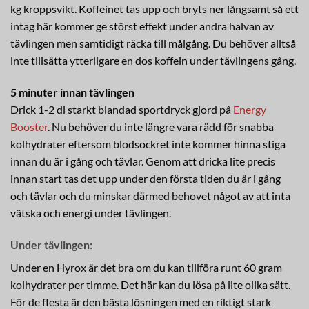
kg kroppsvikt. Koffeinet tas upp och bryts ner långsamt så ett
intag här kommer ge störst effekt under andra halvan av
tävlingen men samtidigt räcka till målgång. Du behöver alltså
inte tillsätta ytterligare en dos koffein under tävlingens gång.
5 minuter innan tävlingen
Drick 1-2 dl starkt blandad sportdryck gjord på
Energy
Booster
. Nu behöver du inte längre vara rädd för snabba
kolhydrater eftersom blodsockret inte kommer hinna stiga
innan du är i gång och tävlar. Genom att dricka lite precis
innan start tas det upp under den första tiden du är i gång
och tävlar och du minskar därmed behovet något av att inta
vätska och energi under tävlingen.
Under tävlingen:
Under en Hyrox är det bra om du kan tillföra runt 60 gram
kolhydrater per timme. Det här kan du lösa på lite olika sätt.
För de flesta är den bästa lösningen med en riktigt stark