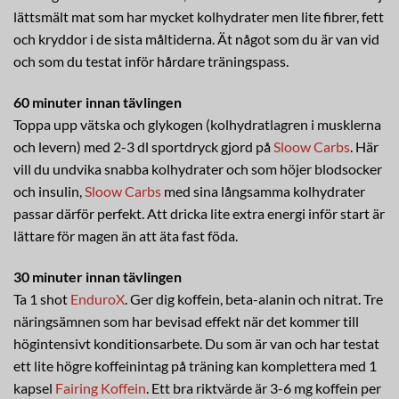
lättsmält mat som har mycket kolhydrater men lite fibrer, fett
och kryddor i de sista måltiderna. Ät något som du är van vid
och som du testat inför hårdare träningspass.
60 minuter innan tävlingen
Toppa upp vätska och glykogen (kolhydratlagren i musklerna
och levern) med 2-3 dl sportdryck gjord på
Sloow Carbs
. Här
vill du undvika snabba kolhydrater och som höjer blodsocker
och insulin,
Sloow Carbs
med sina långsamma kolhydrater
passar därför perfekt. Att dricka lite extra energi inför start är
lättare för magen än att äta fast föda.
30 minuter innan tävlingen
Ta 1 shot
EnduroX
. Ger dig koffein, beta-alanin och nitrat. Tre
näringsämnen som har bevisad effekt när det kommer till
högintensivt konditionsarbete. Du som är van och har testat
ett lite högre koffeinintag på träning kan komplettera med 1
kapsel
Fairing Koffein
. Ett bra riktvärde är 3-6 mg koffein per