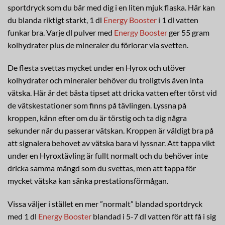
sportdryck som du bär med dig i en liten mjuk flaska. Här kan
du blanda riktigt starkt, 1 dl
Energy Booster
i 1 dl vatten
funkar bra. Varje dl pulver med
Energy Booster
ger 55 gram
kolhydrater plus de mineraler du förlorar via svetten.
De flesta svettas mycket under en Hyrox och utöver
kolhydrater och mineraler behöver du troligtvis även inta
vätska. Här är det bästa tipset att dricka vatten efter törst vid
de vätskestationer som finns på tävlingen. Lyssna på
kroppen, känn efter om du är törstig och ta dig några
sekunder när du passerar vätskan. Kroppen är väldigt bra på
att signalera behovet av vätska bara vi lyssnar. Att tappa vikt
under en Hyroxtävling är fullt normalt och du behöver inte
dricka samma mängd som du svettas, men att tappa för
mycket vätska kan sänka prestationsförmågan.
Vissa väljer i stället en mer ”normalt” blandad sportdryck
med 1 dl
Energy Booster
blandad i 5-7 dl vatten för att få i sig