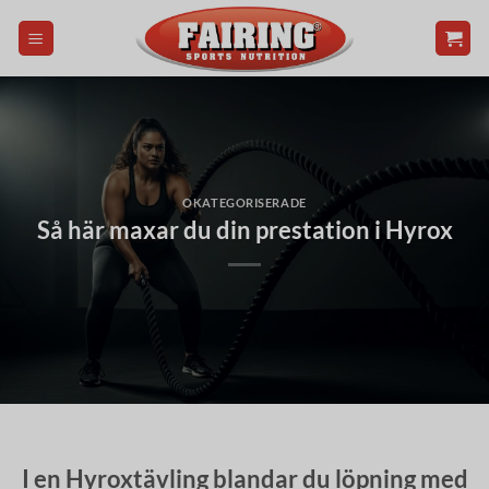
Skip
to
content
OKATEGORISERADE
Så här maxar du din prestation i Hyrox
I en Hyroxtävling blandar du löpning med